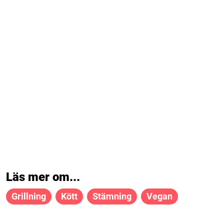
Läs mer om...
Grillning
Kött
Stämning
Vegan