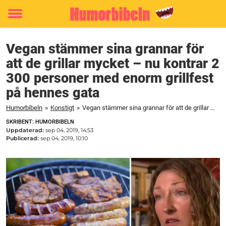
Toggle
menu
Vegan stämmer sina grannar för
att de grillar mycket – nu kontrar 2
300 personer med enorm grillfest
på hennes gata
Humorbibeln
»
Konstigt
»
Vegan stämmer sina grannar för att de grillar mycket – nu kontrar 2 300 personer med enorm grillfest på hennes gata
SKRIBENT: HUMORBIBELN
Uppdaterad:
sep 04, 2019, 14:53
Publicerad:
sep 04, 2019, 10:10