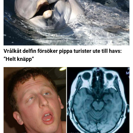
Vrålkåt delfin försöker pippa turister ute till havs:
”Helt knäpp”