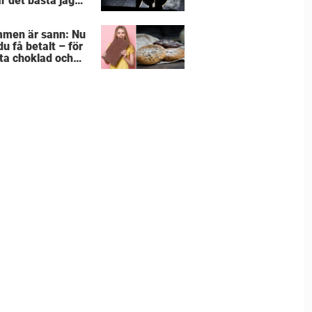
är det bästa jag
 på länge!
men är sann: Nu
u få betalt – för
äta choklad och
r