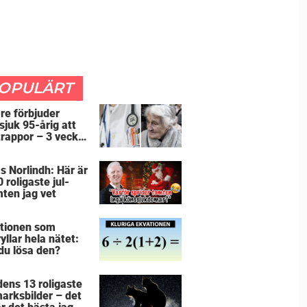
OPULÄRT
re förbjuder
sjuk 95-årig att
 trappor – 3 veckor
re avslöjar tanten
fattbara (fiktiv)
as Norlindh: Här är
 roligaste jul-
ten jag vet
tionen som
yllar hela nätet:
du lösa den?
dens 13 roligaste
marksbilder – det