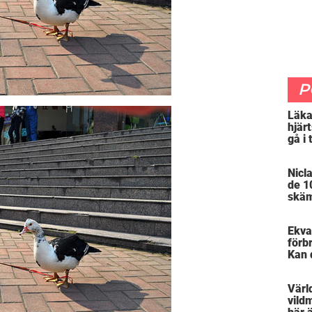
P
Läka
hjärt
gå i
sena
det o
Nicl
de 10
skäm
Ekva
förbr
Kan 
Värl
vild