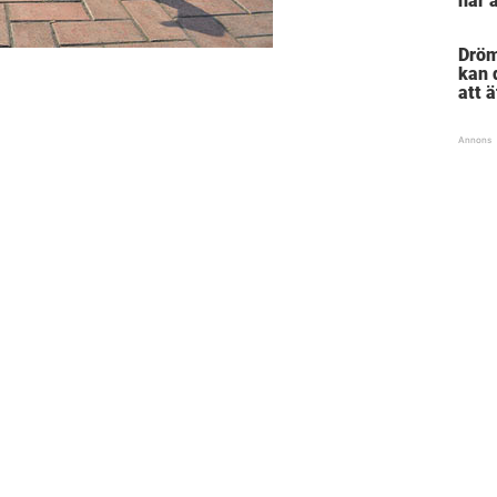
här 
sett
Dröm
kan d
att 
kako