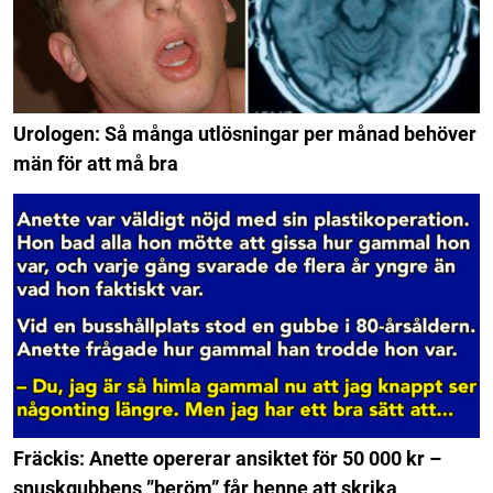
Urologen: Så många utlösningar per månad behöver
män för att må bra
Fräckis: Anette opererar ansiktet för 50 000 kr –
snuskgubbens ”beröm” får henne att skrika