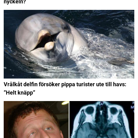
nyckeln?
Vrålkåt delfin försöker pippa turister ute till havs:
”Helt knäpp”