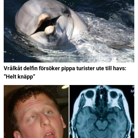
Vrålkåt delfin försöker pippa turister ute till havs:
”Helt knäpp”