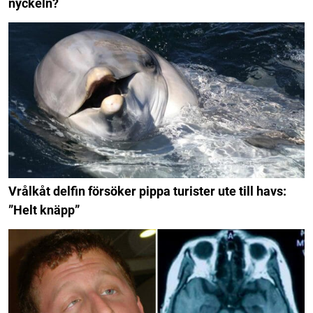
nyckeln?
Vrålkåt delfin försöker pippa turister ute till havs:
”Helt knäpp”