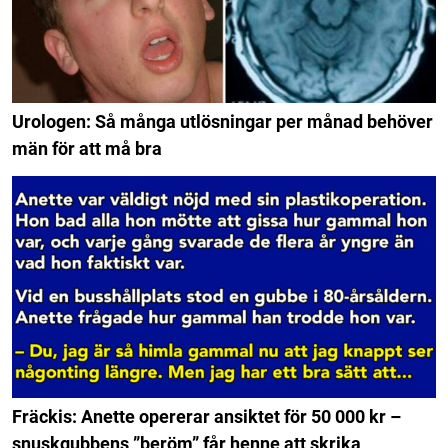
Urologen: Så många utlösningar per månad behöver
män för att må bra
Fräckis: Anette opererar ansiktet för 50 000 kr –
snuskgubbens ”beröm” får henne att skrika