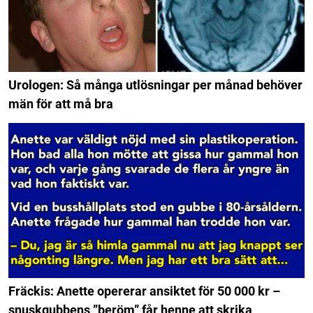
Urologen: Så många utlösningar per månad behöver
män för att må bra
Fräckis: Anette opererar ansiktet för 50 000 kr –
snuskgubbens ”beröm” får henne att skrika