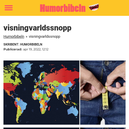
Toggle
menu
visningvarldssnopp
Humorbibeln
»
visningvarldssnopp
SKRIBENT: HUMORBIBELN
Publicerad:
apr 19, 2022, 12:12