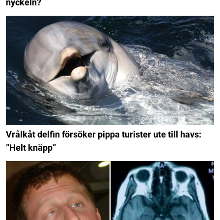
nyckeln?
Vrålkåt delfin försöker pippa turister ute till havs:
”Helt knäpp”