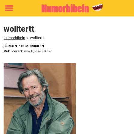
Toggle
menu
wolltertt
Humorbibeln
»
wolltertt
SKRIBENT: HUMORBIBELN
Publicerad:
nov 11, 2020, 16:37