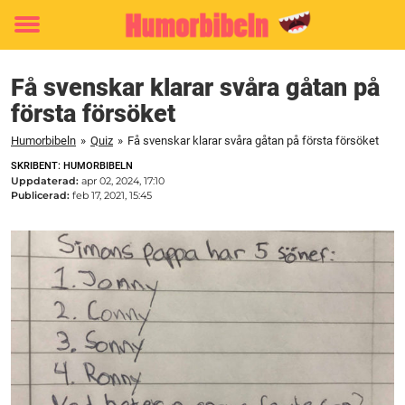
Toggle
menu
Få svenskar klarar svåra gåtan på
första försöket
Humorbibeln
»
Quiz
»
Få svenskar klarar svåra gåtan på första försöket
SKRIBENT: HUMORBIBELN
Uppdaterad:
apr 02, 2024, 17:10
Publicerad:
feb 17, 2021, 15:45