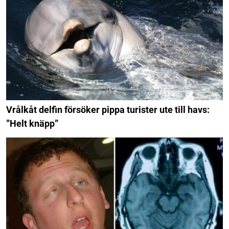
Vrålkåt delfin försöker pippa turister ute till havs:
”Helt knäpp”