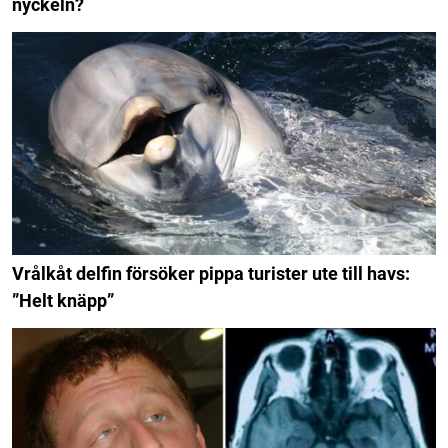
nyckeln?
Vrålkåt delfin försöker pippa turister ute till havs:
”Helt knäpp”