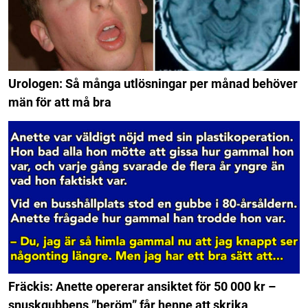
Urologen: Så många utlösningar per månad behöver
män för att må bra
Fräckis: Anette opererar ansiktet för 50 000 kr –
snuskgubbens ”beröm” får henne att skrika