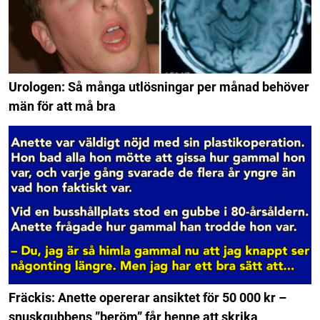
Urologen: Så många utlösningar per månad behöver
män för att må bra
Fräckis: Anette opererar ansiktet för 50 000 kr –
snuskgubbens ”beröm” får henne att skrika