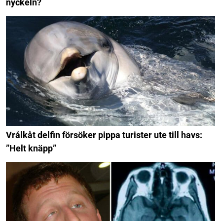
nyckeln?
Vrålkåt delfin försöker pippa turister ute till havs:
”Helt knäpp”