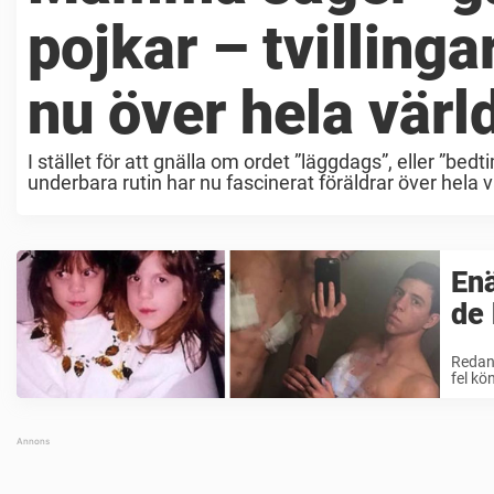
pojkar – tvilling
nu över hela värl
I stället för att gnälla om ordet ”läggdags”, eller ”bed
underbara rutin har nu fascinerat föräldrar över hela v
Enä
de 
Redan 
fel kö