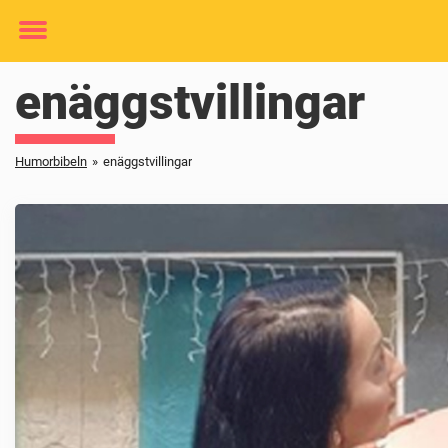
Toggle
menu
enäggstvillingar
Humorbibeln
»
enäggstvillingar