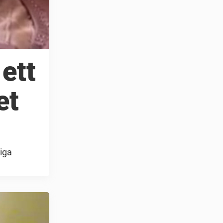
 ett
et
liga