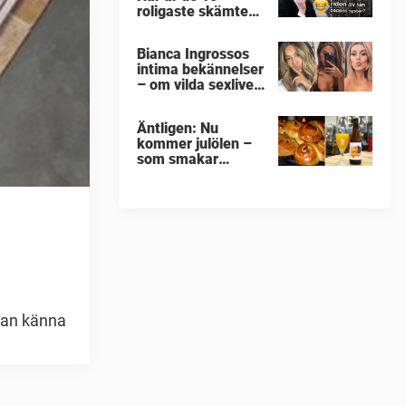
roligaste skämten
om Norrland som
jag någonsin hört
Bianca Ingrossos
intima bekännelser
– om vilda sexlivet:
”Var bakom ett
sophus”
Äntligen: Nu
kommer julölen –
som smakar
lussekatt
 man känna