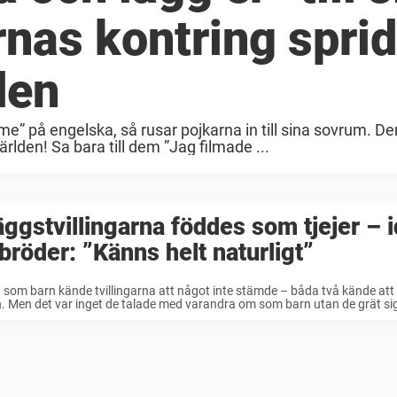
arnas kontring spri
den
time” på engelska, så rusar pojkarna in till sina sovrum. De
ärlden! Sa bara till dem ”Jag filmade ...
ggstvillingarna föddes som tjejer – i
bröder: ”Känns helt naturligt”
som barn kände tvillingarna att något inte stämde – båda två kände att d
n. Men det var inget de talade med varandra om som barn utan de grät sig ti