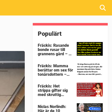
Populärt
Fräckis: Rasande
bonde rusar till
grannens gård – då
avslöjar 5-åringen
en detalj som får
Fräckis: Mamma
honom mållös
berättar om sex för
tonårsdottern –
svaret får tanten
att svimma
Fräckis: Het
strippa gifter sig
med skruttig
pensionär –
morgonen efter
Niclas Norlindh:
avslöjas gubbens
Här är de 10
hemlighet