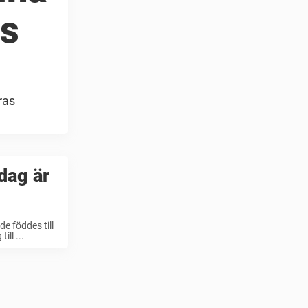
ds
ras
dag är
e föddes till
ll ...