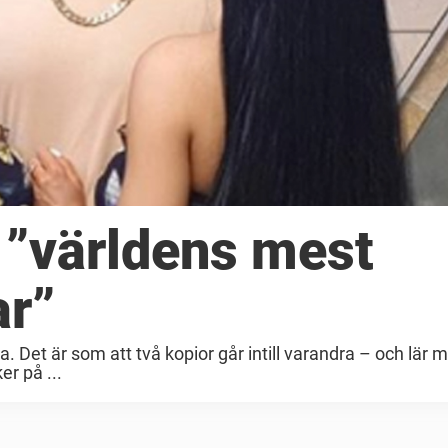
 ”världens mest
ar”
a. Det är som att två kopior går intill varandra – och lär
er på ...