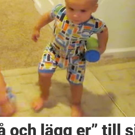
ch lägg er” till s