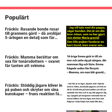
Populärt
Fräckis: Rasande bonde rusar
till grannens gård – då avslöjar
5-åringen en detalj som får
honom mållös
Fräckis: Mamma berättar om
sex för tonårsdottern – svaret
får tanten att svimma
Fräckis: Stöddig jägare kliver in
på puben och skryter om sina
kunskaper – fruns reaktion får
idioten att gråta