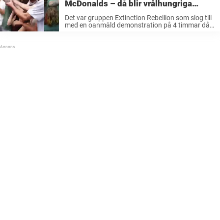
McDonalds – då blir vrålhungriga
mannen helt skogstokig
Det var gruppen Extinction Rebellion som slog till
med en oanmäld demonstration på 4 timmar då
man valde att blockera ingången till McDonald’s-
restaurangen vid Falkoner Allé i staden
Frederiksberg. Ville inte veta av aktivisterna
Klimataktivisterna ...