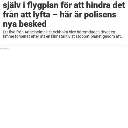
själv i flygplan för att hindra det
från att lyfta – här är polisens
nya besked
Ett flyg från Ängelholm till Stockholm blev häromdagen drygt en
timme försenat efter att en klimataktivist stoppat planet genom att
limma fast sina händer vid nosen. Aktionen, som rörelsen ”Extinction
Rebellion” tagit på sig, tvingade ...