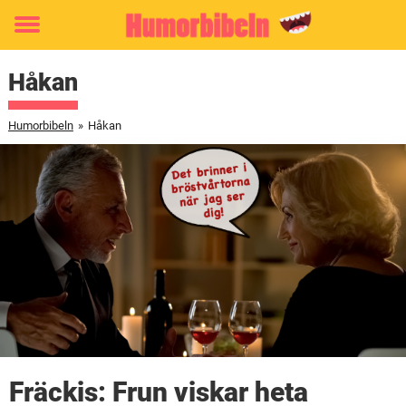
Toggle
menu
Håkan
Humorbibeln
»
Håkan
Fräckis: Frun viskar heta