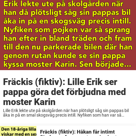
Fräckis (fiktiv): Lille Erik ser
pappa göra det förbjudna med
moster Karin
Lille Erik lekte ute på skolgården när han plötsligt såg sin pappas bil
åka in på en smal skogsväg precis intill. Nyfiken som han var så
sprang pojken efter in bland träden och fram till ...
Fräckis (fiktiv): Håkan får intimt