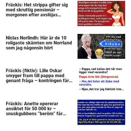
Fräckis: Het strippa gifter sig
med skruttig pensionär –
morgonen efter avslöjas
gubbens hemlighet
Niclas Norlindh: Här är de 10
roligaste skämten om Norrland
som jag någonsin hört
Fräckis (fiktiv): Lille Oskar
smyger fram till pappa med
genant fråga – kontringen får
mig att sätta kaffet i halsen
Fräckis: Anette opererar
ansiktet för 50 000 kr –
snuskgubbens ”beröm” får
henne att skrika