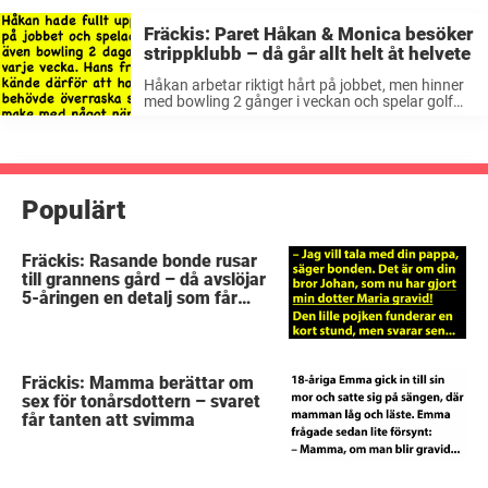
Fräckis: Paret Håkan & Monica besöker
strippklubb – då går allt helt åt helvete
Håkan arbetar riktigt hårt på jobbet, men hinner
med bowling 2 gånger i veckan och spelar golf
varje lördag. Hans fru Monica tycker därför att
han är borta för mycket, så på Håkans
födelsedag tar ...
Populärt
Fräckis: Rasande bonde rusar
till grannens gård – då avslöjar
5-åringen en detalj som får
honom mållös
Fräckis: Mamma berättar om
sex för tonårsdottern – svaret
får tanten att svimma