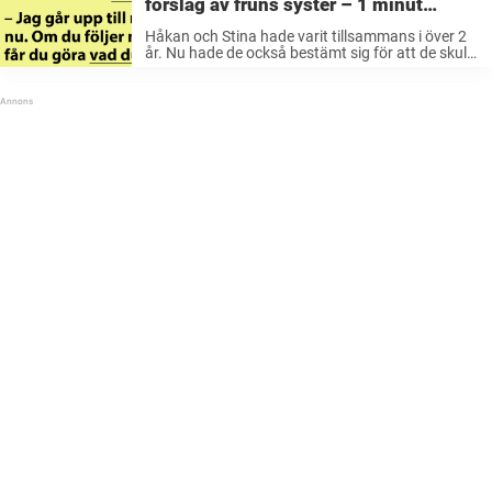
förslag av fruns syster – 1 minut
senare får det ofattbara konsekvenser
Håkan och Stina hade varit tillsammans i över 2
år. Nu hade de också bestämt sig för att de skulle
gifta sig. De älskade varandra oerhört mycket
och framtiden ihop såg mycket ljus ut. Det ...