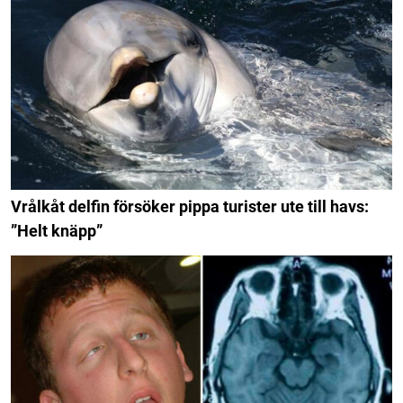
Vrålkåt delfin försöker pippa turister ute till havs:
”Helt knäpp”