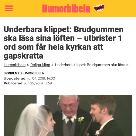
Toggle
menu
Underbara klippet: Brudgummen
ska läsa sina löften – utbrister 1
ord som får hela kyrkan att
gapskratta
Humorbibeln
»
Roliga klipp
»
Underbara klippet: Brudgummen ska läsa sina löften – utbrister 1 ord som får hela kyrkan att gapskratta
SKRIBENT: HUMORBIBELN
Uppdaterad:
jul 04, 2019, 14:00
Publicerad:
jun 25, 2019, 13:59