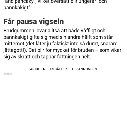
”and pancaky”, vilket översatt blir ungefär ”och
pannkakigt”.
Får pausa vigseln
Brudgummen lovar alltså att både våffligt och
pannkakigt gifta sig med sin andra hälft som står
mittemot (det låter ju faktiskt inte så dumt, snarare
jättegott!). Det blir för mycket för bruden – som viker
sig av skratt och tappar fattningen helt.