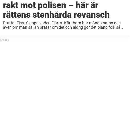
rakt mot polisen – här är
rättens stenhårda revansch
Prutta. Fisa. Släppa väder. Fjärta. Kärt barn har många namn och
även om man sällan pratar om det och aldrig gör det bland folk så
fiser alla människor. Det är kroppens eget sätt att bli ...