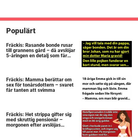
Populärt
Fräckis: Rasande bonde rusar
till grannens gård – då avslöjar
5-åringen en detalj som får
honom mållös
Fräckis: Mamma berättar om
sex för tonårsdottern – svaret
får tanten att svimma
Fräckis: Het strippa gifter sig
med skruttig pensionär –
morgonen efter avslöjas
gubbens hemlighet