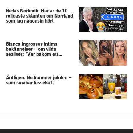
Niclas Norlindh: Här är de 10
roligaste skämten om Norrland
som jag någonsin hört
Bianca Ingrossos intima
bekännelser – om vilda
sexlivet: ”Var bakom ett
sophus”
Äntligen: Nu kommer julölen –
som smakar lussekatt