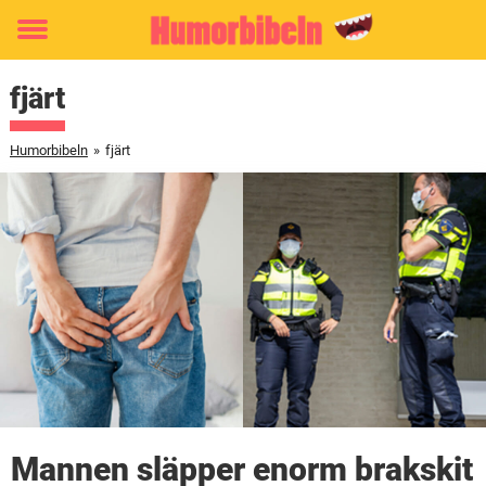
Toggle
menu
fjärt
Humorbibeln
»
fjärt
Mannen släpper enorm brakskit