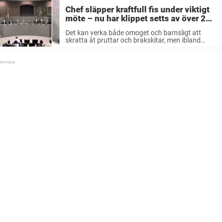
Chef släpper kraftfull fis under viktigt
möte – nu har klippet setts av över 20
miljoner människor
Det kan verka både omoget och barnsligt att
skratta åt pruttar och brakskitar, men ibland
måste vi få vara lite larviga. Man kan inte gå runt
och vara gravallvarlig hela tiden – det tror i ...