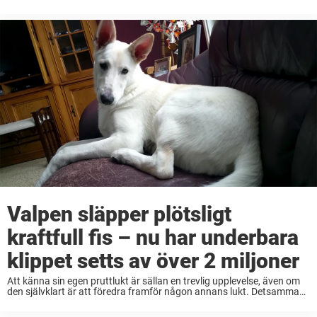
ändå svårt att hålla sig för skratt när någon ...
Valpen släpper plötsligt
kraftfull fis – nu har underbara
klippet setts av över 2 miljoner
Att känna sin egen pruttlukt är sällan en trevlig upplevelse, även om
den självklart är att föredra framför någon annans lukt. Detsamma
gäller tydligen våra bästa vänner, nämligen hundarna. Tar det lugnt i
soffan Valpen ...