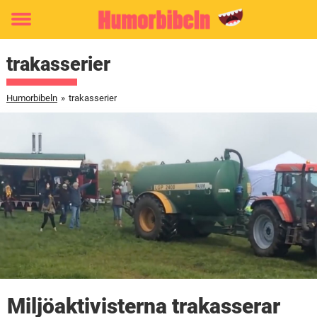
Toggle
menu
trakasserier
Humorbibeln
»
trakasserier
Miljöaktivisterna trakasserar