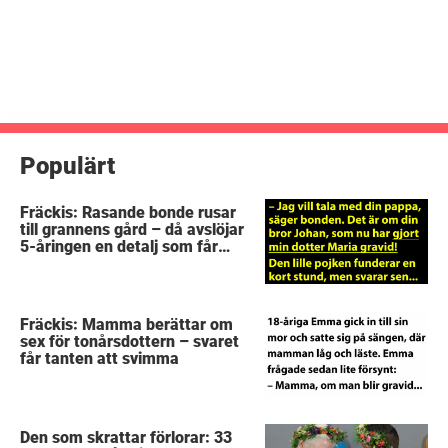
Populärt
Fräckis: Rasande bonde rusar
till grannens gård – då avslöjar
5-åringen en detalj som får
honom mållös
Fräckis: Mamma berättar om
sex för tonårsdottern – svaret
får tanten att svimma
Den som skrattar förlorar: 33