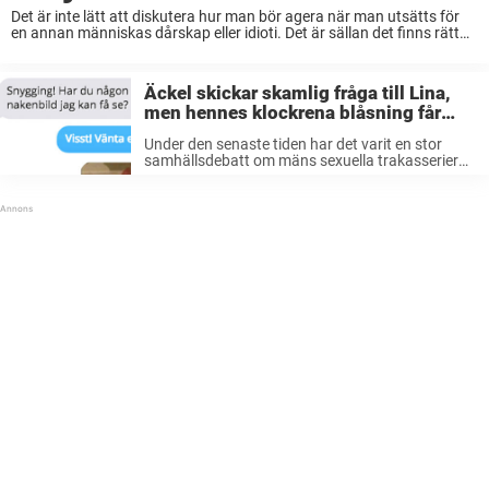
Det är inte lätt att diskutera hur man bör agera när man utsätts för
en annan människas dårskap eller idioti. Det är sällan det finns rätt
och fel. Ska det vara okej att svara med ...
Äckel skickar skamlig fråga till Lina,
men hennes klockrena blåsning får
nätet att jubla
Under den senaste tiden har det varit en stor
samhällsdebatt om mäns sexuella trakasserier
mot kvinnor. Det har nog ingen missat. Det har
målats upp stort inom medierna, vilket så klart är
bra. Det här ...