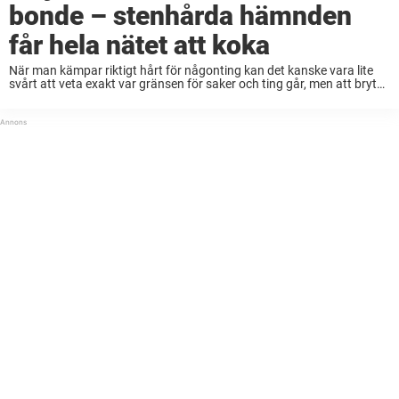
bonde – stenhårda hämnden
får hela nätet att koka
När man kämpar riktigt hårt för någonting kan det kanske vara lite
svårt att veta exakt var gränsen för saker och ting går, men att bryta
mot lagen är aldrig okej. Det gjorde en grupp ...