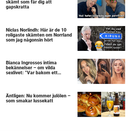
skämt som får dig att
gapskratta
Niclas Norlindh: Här är de 10
roligaste skämten om Norrland
som jag någonsin hört
Bianca Ingrossos intima
bekännelser – om vilda
sexlivet: ”Var bakom ett
sophus”
Äntligen: Nu kommer julölen –
som smakar lussekatt