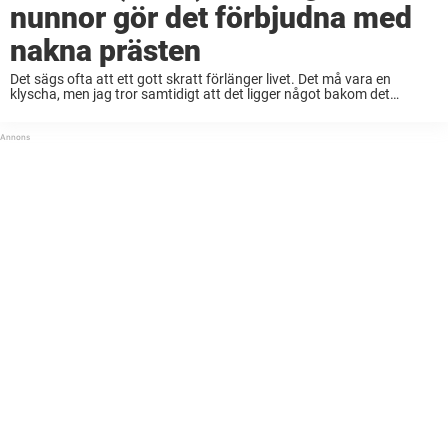
nunnor gör det förbjudna med
nakna prästen
Det sägs ofta att ett gott skratt förlänger livet. Det må vara en
klyscha, men jag tror samtidigt att det ligger något bakom det
populära talesättet. Man trivs i alla fall bättre i en tillvaro ...