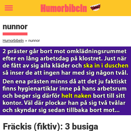
Toggle
menu
nunnor
Humorbibeln
»
nunnor
Fräckis (fiktiv): 3 busiga