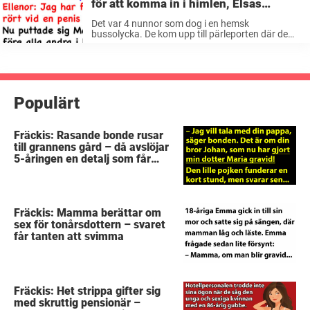
för att komma in i himlen, Elsas
hemlighet chockar alla
Det var 4 nunnor som dog i en hemsk
bussolycka. De kom upp till pärleporten där de
möttes av Sankte Per. Han tittade på dem och sa:
– Innan ni får komma in i himlen ...
Populärt
Fräckis: Rasande bonde rusar
till grannens gård – då avslöjar
5-åringen en detalj som får
honom mållös
Fräckis: Mamma berättar om
sex för tonårsdottern – svaret
får tanten att svimma
Fräckis: Het strippa gifter sig
med skruttig pensionär –