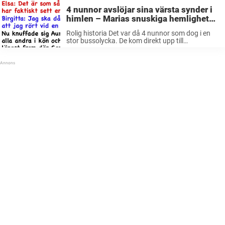
4 nunnor avslöjar sina värsta synder i
himlen – Marias snuskiga hemlighet
chockar alla
Rolig historia Det var då 4 nunnor som dog i en
stor bussolycka. De kom direkt upp till
pärleporten där de som väntat möttes av Sankte
Per. Han tittade på dem och sa: – Innan ...