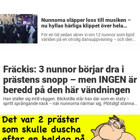
Nunnorna släpper loss till musiken –
nu hyllas härliga klippet över hela
världen
För en tid sedan skrev vi om 12 nunnor som bjöd
världen på en otrolig dansuppvisning – och den
artikeln uppskattades av er läsare. Därför har vi
nu letat upp ett nytt klipp som får ...
Fräckis: 3 nunnor börjar dra i
prästens snopp – men INGEN är
beredd på den här vändningen
Han ställer sig intill väggen. Blickstilla står han där som en staty –
spritt språngande näck – när nunnorna närmar sig. Plötsligt stannar
de till. De studerar noga ”statyn”. Tycker att den känns ovanligt
verklighetstrogen… ...