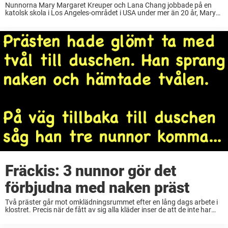
Nunnorna Mary Margaret Kreuper och Lana Chang jobbade på en
katolsk skola i Los Angeles-området i USA under mer än 20 år, Mary
som rektor i 29 år och Lana som lärare i 20 år. ...
Fräckis: 3 nunnor gör det
förbjudna med naken präst
Två präster går mot omklädningsrummet efter en lång dags arbete i
klostret. Precis när de fått av sig alla kläder inser de att de inte har
med sig någon tvål. Fryser till is Den ena ...