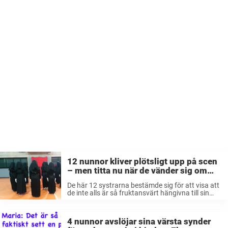
12 nunnor kliver plötsligt upp på scen
– men titta nu när de vänder sig om
och får världen att jubla
De här 12 systrarna bestämde sig för att visa att
de inte alls är så fruktansvärt hängivna till sin
religion så att de måste avstå från nöjen i livet.
De bokade därför en lokal gympahall ...
4 nunnor avslöjar sina värsta synder