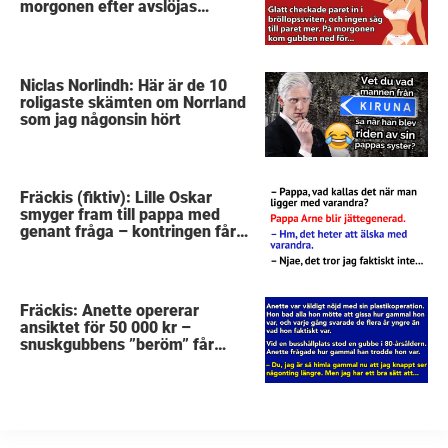
morgonen efter avslöjas
gubbens hemlighet
Niclas Norlindh: Här är de 10
roligaste skämten om Norrland
som jag någonsin hört
Fräckis (fiktiv): Lille Oskar
smyger fram till pappa med
genant fråga – kontringen får
mig att sätta kaffet i halsen
Fräckis: Anette opererar
ansiktet för 50 000 kr –
snuskgubbens ”beröm” får
henne att skrika