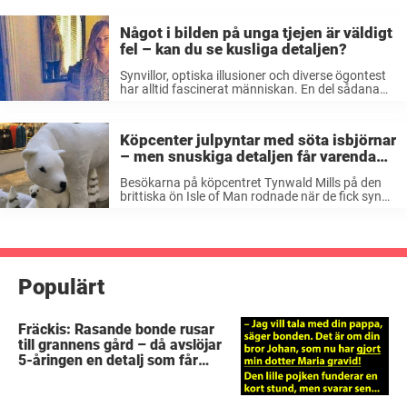
Något i bilden på unga tjejen är väldigt
fel – kan du se kusliga detaljen?
Synvillor, optiska illusioner och diverse ögontest
har alltid fascinerat människan. En del sådana
här skapas av slumpen, somliga av datorer –
men såvida man får en liten utmaning att sätta
tänderna i så brukar i ...
Köpcenter julpyntar med söta isbjörnar
– men snuskiga detaljen får varenda
kund att rodna
Besökarna på köpcentret Tynwald Mills på den
brittiska ön Isle of Man rodnade när de fick syn
på centrets julpynt – två av isbjörnarna såg
nämligen ut att ha det lite väl mysigt med
varandra. ...
Populärt
Fräckis: Rasande bonde rusar
till grannens gård – då avslöjar
5-åringen en detalj som får
honom mållös