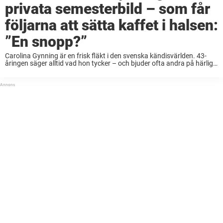
privata semesterbild – som får
följarna att sätta kaffet i halsen:
”En snopp?”
Carolina Gynning är en frisk fläkt i den svenska kändisvärlden. 43-
åringen säger alltid vad hon tycker – och bjuder ofta andra på härliga
skratt. Det var dessutom många av hennes följare som hajade till i ...