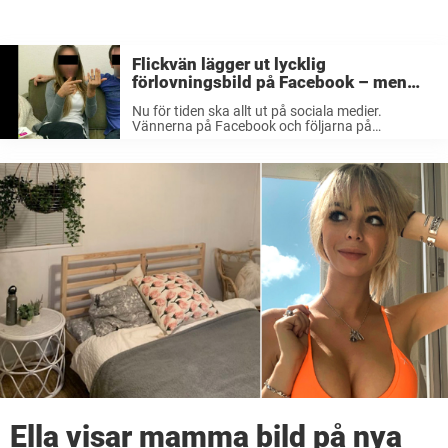
Flickvän lägger ut lycklig
förlovningsbild på Facebook – men
privata detaljen väcker starka
Nu för tiden ska allt ut på sociala medier.
misstankar
Vännerna på Facebook och följarna på
Instagram känner nästan till förlovningar och
graviditeter innan föräldrarna gör det. Emellanåt
kan jag tycka att det håller på att ...
Ella visar mamma bild på nya