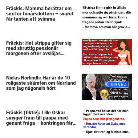
Fräckis: Mamma berättar om
sex för tonårsdottern – svaret
får tanten att svimma
Fräckis: Het strippa gifter sig
med skruttig pensionär –
morgonen efter avslöjas
gubbens hemlighet
Niclas Norlindh: Här är de 10
roligaste skämten om Norrland
som jag någonsin hört
Fräckis (fiktiv): Lille Oskar
smyger fram till pappa med
genant fråga – kontringen får
mig att sätta kaffet i halsen