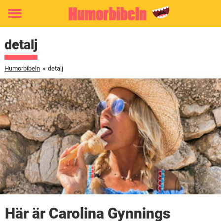
Toggle
menu
detalj
Humorbibeln
»
detalj
Här är Carolina Gynnings