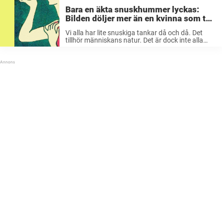
Bara en äkta snuskhummer lyckas:
Bilden döljer mer än en kvinna som tar
sig på axeln – men ser du vad det är?
Vi alla har lite snuskiga tankar då och då. Det
tillhör människans natur. Det är dock inte alla
som kan se det sexuella eller perversa i allt. Då
måste man ha ett sinne som är ...