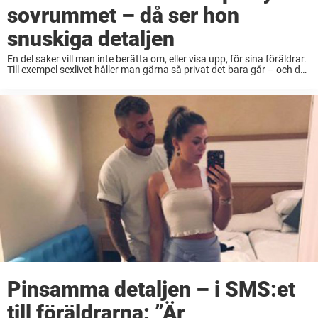
sovrummet – då ser hon
snuskiga detaljen
En del saker vill man inte berätta om, eller visa upp, för sina föräldrar.
Till exempel sexlivet håller man gärna så privat det bara går – och de
flesta ungdomarna gör nästan vad som helst ...
Pinsamma detaljen – i SMS:et
till föräldrarna: ”Är