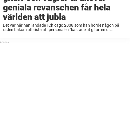
geniala revanschen får hela
världen att jubla
Det var när han landade i Chicago 2008 som han hörde någon på
raden bakom utbrista att personalen ”kastade ut gitarren ur
bagageutrymmet”. Dave tittade ut och såg att det var hans egna
incheckade instrument ...