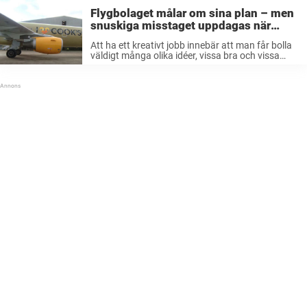
Flygbolaget målar om sina plan – men
snuskiga misstaget uppdagas när
planet öppnas
Att ha ett kreativt jobb innebär att man får bolla
väldigt många olika idéer, vissa bra och vissa
mindre bra. Bra idé – från början När flygbolaget
Thomas Cook skulle förnya sig och måla om ...