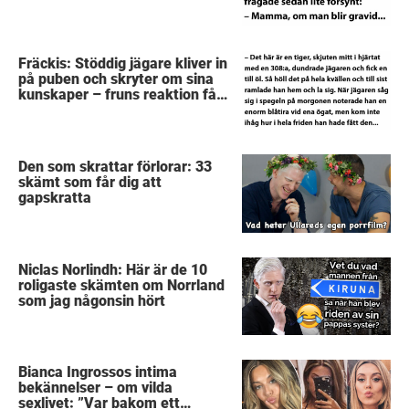
Fräckis: Stöddig jägare kliver in
på puben och skryter om sina
kunskaper – fruns reaktion får
idioten att gråta
Den som skrattar förlorar: 33
skämt som får dig att
gapskratta
Niclas Norlindh: Här är de 10
roligaste skämten om Norrland
som jag någonsin hört
Bianca Ingrossos intima
bekännelser – om vilda
sexlivet: ”Var bakom ett