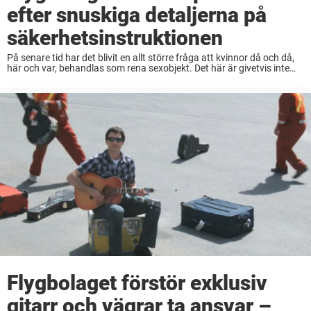
efter snuskiga detaljerna på
säkerhetsinstruktionen
På senare tid har det blivit en allt större fråga att kvinnor då och då,
här och var, behandlas som rena sexobjekt. Det här är givetvis inte
okej under några som helst omständigheter – och ...
Flygbolaget förstör exklusiv
gitarr och vägrar ta ansvar –