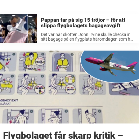
Pappan tar på sig 15 tröjor – för att
slippa flygbolagets bagageavgift
Det var när skotten John Irvine skulle checka in
sitt bagage på en flygplats häromdagen som han
fick höra att väskan vägde 8 kilo för mycket.
Skulle han få ta med den på planet behövde ...
Flygbolaget får skarp kritik –