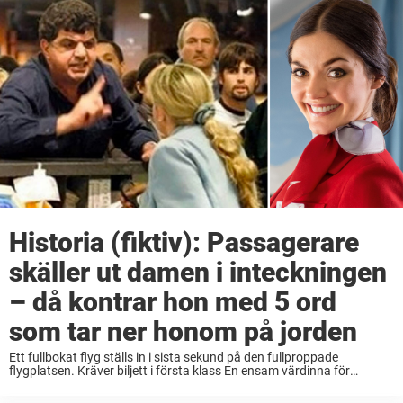
Historia (fiktiv): Passagerare
skäller ut damen i inteckningen
– då kontrar hon med 5 ord
som tar ner honom på jorden
Ett fullbokat flyg ställs in i sista sekund på den fullproppade
flygplatsen. Kräver biljett i första klass En ensam värdinna för
flygbolaget tar själv hand om en lång kö av resenärer som väntar på
att ...