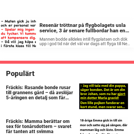
Resenär tröttnar på flygbolagets usla
service, 3 år senare fullbordar han en
legendarisk revansch
Mannen bodde alldeles intill flygplatsen och dök
upp i god tid när det väl var dags att flyga till New
York. I flera timmar satt han i den loge med gratis
mat och dryck för ...
Populärt
Fräckis: Rasande bonde rusar
till grannens gård – då avslöjar
5-åringen en detalj som får
honom mållös
Fräckis: Mamma berättar om
sex för tonårsdottern – svaret
får tanten att svimma