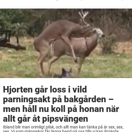
studsmatta oavsett om man är gammal eller ung. De enorma ...
Hjorten går loss i vild
parningsakt på bakgården –
men håll nu koll på honan när
allt går åt pipsvängen
Ibland blir man orimligt pilsk, och allt man kan tänka på är sex, sex,
sex. Vi som människor får lägga band på oss tills vi kan åtgärda