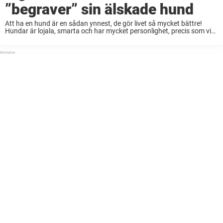
”begraver” sin älskade hund
Att ha en hund är en sådan ynnest, de gör livet så mycket bättre!
Hundar är lojala, smarta och har mycket personlighet, precis som vi
människor. De älskar också att busa och beroende på vilken ...