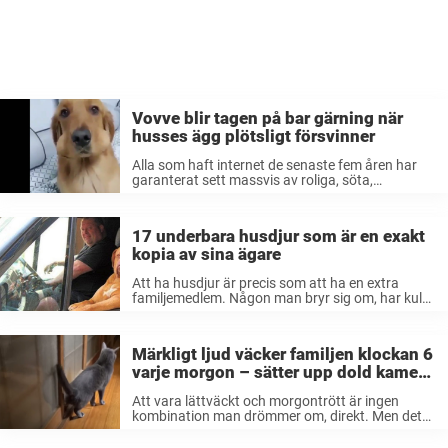
Vovve blir tagen på bar gärning när
husses ägg plötsligt försvinner
Alla som haft internet de senaste fem åren har
garanterat sett massvis av roliga, söta,
underbara och härliga hundklipp. Oavsett vad
våra fyrbenta vänner för i dessa klipp så blir man
alltid på gott humör ...
17 underbara husdjur som är en exakt
kopia av sina ägare
Att ha husdjur är precis som att ha en extra
familjemedlem. Någon man bryr sig om, har kul
med, tröstar och får tröst av, blir irriterad på –
men framför allt älskar. Hur våra älskade ...
Märkligt ljud väcker familjen klockan 6
varje morgon – sätter upp dold kamera
som fångar det supergulliga
Att vara lättväckt och morgontrött är ingen
kombination man drömmer om, direkt. Men det
är tyvärr inte så mycket att göra mer än att
försöka somna om igen – om det går. För den