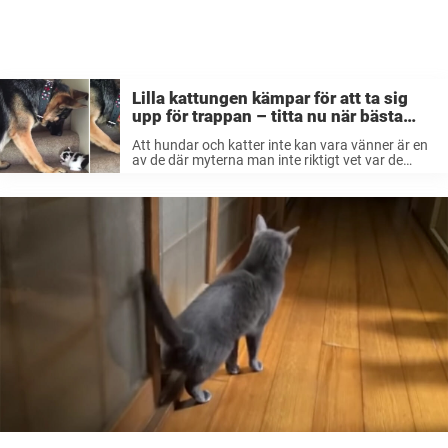
Lilla kattungen kämpar för att ta sig
upp för trappan – titta nu när bästa
kompisen kommer till undsättning
Att hundar och katter inte kan vara vänner är en
av de där myterna man inte riktigt vet var de
kommer ifrån. Alla som någon gång umgåtts
tillsammans med både hundar och katter
tillsammans vet ...