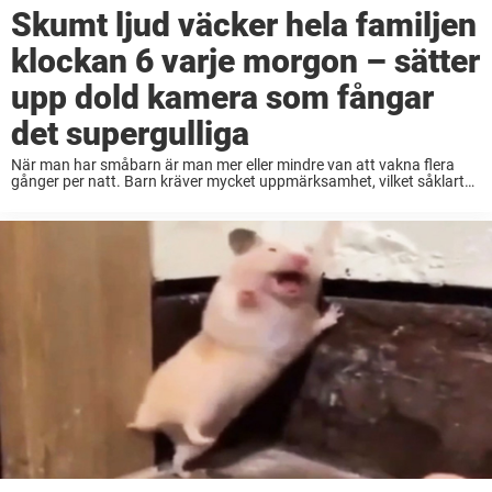
Skumt ljud väcker hela familjen
klockan 6 varje morgon – sätter
upp dold kamera som fångar
det supergulliga
När man har småbarn är man mer eller mindre van att vakna flera
gånger per natt. Barn kräver mycket uppmärksamhet, vilket såklart
är mysigt. Men ibland vill man bara dra täcket över sig och somna ...