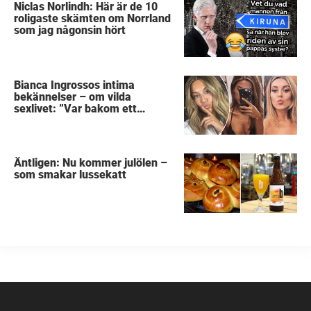
Niclas Norlindh: Här är de 10
roligaste skämten om Norrland
som jag någonsin hört
Bianca Ingrossos intima
bekännelser – om vilda
sexlivet: ”Var bakom ett
sophus”
Äntligen: Nu kommer julölen –
som smakar lussekatt