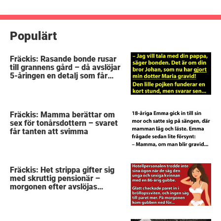
inlägg
Populärt
Fräckis: Rasande bonde rusar
till grannens gård – då avslöjar
5-åringen en detalj som får
honom mållös
Fräckis: Mamma berättar om
sex för tonårsdottern – svaret
får tanten att svimma
Fräckis: Het strippa gifter sig
med skruttig pensionär –
morgonen efter avslöjas
gubbens hemlighet