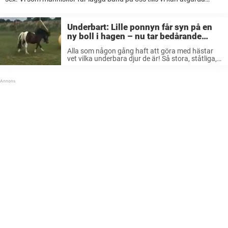
detta tillstånd, men i djurriket går man ofta ...
Underbart: Lille ponnyn får syn på en
ny boll i hagen – nu tar bedårande
lekstunden hela nätet med storm
Alla som någon gång haft att göra med hästar
vet vilka underbara djur de är! Så stora, ståtliga,
stolta, smarta och lojala – det är helt enkelt
fantastiskt att få umgås med hästar. De är ...