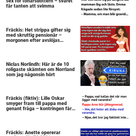
sex för tonårsdottern – svaret
får tanten att svimma
Fräckis: Het strippa gifter sig
med skruttig pensionär –
morgonen efter avslöjas
gubbens hemlighet
Niclas Norlindh: Här är de 10
roligaste skämten om Norrland
som jag någonsin hört
Fräckis (fiktiv): Lille Oskar
smyger fram till pappa med
genant fråga – kontringen får
mig att sätta kaffet i halsen
Fräckis: Anette opererar