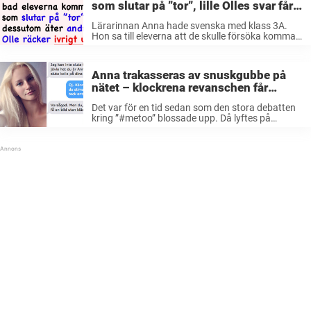
som slutar på ”tor”, lille Olles svar får
henne att trilla av stolen
Lärarinnan Anna hade svenska med klass 3A.
Hon sa till eleverna att de skulle försöka komma
på saker som slutade på ”tor” och som äter
andra saker. Johan räckte upp handen och fick
frågan. – ...
Anna trakasseras av snuskgubbe på
nätet – klockrena revanschen får
honom rasande
Det var för en tid sedan som den stora debatten
kring ”#metoo” blossade upp. Då lyftes på
fullaste allvar frågor och diskussioner om mäns
många gånger vidriga beteende mot kvinnor.
Jättebra att det fick komma ...