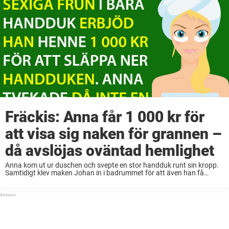
Fräckis: Anna får 1 000 kr för
att visa sig naken för grannen –
då avslöjas oväntad hemlighet
Anna kom ut ur duschen och svepte en stor handduk runt sin kropp.
Samtidigt klev maken Johan in i badrummet för att även han få
fräscha till sig. När Johan klev in i duschen så ringde ...