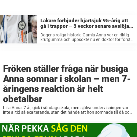
Läkare förbjuder hjärtsjuk 95-årig att
gå i trappor – 3 veckor senare avslöjar
tanten det ofattbara (fiktiv)
Dagens roliga historia Gamla Anna var en riktig
krutgumma och uppsökte nu en doktor för första
gången i sitt långa liv. 95-åringen hade känt sig
lite krasslig en tid och läkaren misstänkte direkt
att det ...
Fröken ställer fråga när busiga
Anna somnar i skolan – men 7-
åringens reaktion är helt
obetalbar
Lilla Anna, 7 år, gick i söndagsskola, men själva undervisningen var
inte alltid så exalterande, utan det hände att hon somnade till då och
då. Vid precis ett sådant tillfälle frågade lärarinnan: – Anna! Kan ...