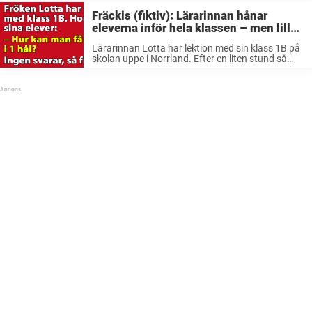
Fräckis (fiktiv): Lärarinnan hånar
eleverna inför hela klassen – men lilla
Annas kontring får kärringen att
Lärarinnan Lotta har lektion med sin klass 1B på
svimma
skolan uppe i Norrland. Efter en liten stund så
kommer man till en knepig fråga. Fröken undrar:
– Hur kan man täcka in två hål i ...