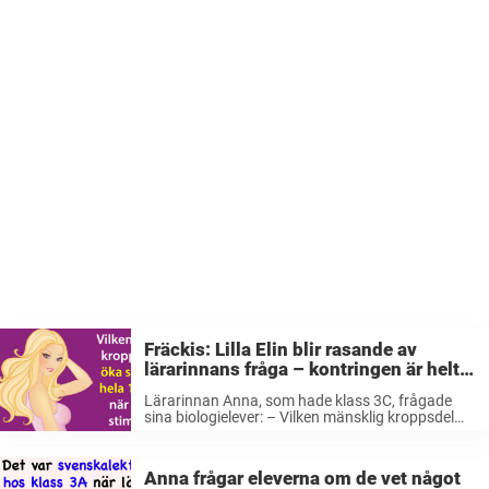
Fräckis: Lilla Elin blir rasande av
lärarinnans fråga – kontringen är helt
klockren
Lärarinnan Anna, som hade klass 3C, frågade
sina biologielever: – Vilken mänsklig kroppsdel
kan öka sin storlek hela 10 gånger när den blir
stimulerad? Lilla Elin ställde sig omgående upp
och skrek: – Du bör ...
Anna frågar eleverna om de vet något