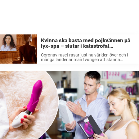
Kvinna ska basta med pojkvännen på
lyx-spa – slutar i katastrofal
nakenchock och tårar: ”Alla såg”
Coronaviruset rasar just nu världen över och i
många länder är man tvungen att stanna
inomhus i den mån det bara går. Det är med
andra ord ganska dystra tider och det kan vara
svårt ...