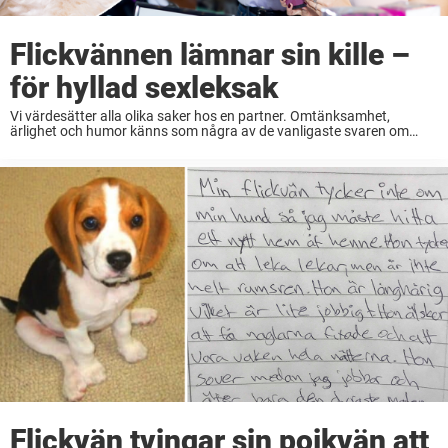
Flickvännen lämnar sin kille –
för hyllad sexleksak
Vi värdesätter alla olika saker hos en partner. Omtänksamhet,
ärlighet och humor känns som några av de vanligaste svaren om
man skulle fråga män och kvinnor vad de uppskattar mest hos sin
älskling. Hur är ...
Flickvän tvingar sin pojkvän att