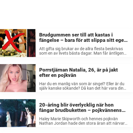
Brudgummen ser till att kastas i
fängelse – bara för att slippa sitt egen
bröllop
Att gifta sig brukar av de allra flesta beskrivas
som en av livets bästa dagar. Man får äntligen
lova den person man älskar mest av allt evig
trohet. Dessutom får man klä upp sig ordentligt
...
Porrstjärnan Natalia, 26, är på jakt
efter en pojkvän
Har du en manlig vän som är singel? Eller är du
själv kanske sökande? Då kan det här vara din
turdag – nu visar det sig nämligen att
porrstjärnan Natalia Starr, 26, är på jakt ...
20-åring blir överlycklig när hon
fångar brudbuketten – pojkvännens
reaktion är underbar
Haley Marie Skipworth och hennes pojkvän
Nathan Jordan hade den stora äran att närvara
vid en väns bröllop. När själva bröllopsceremonin
var över så skulle bruden, traditionsenligt, kasta