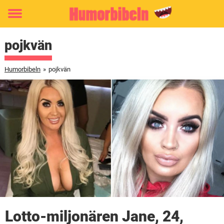
Toggle
menu
pojkvän
Humorbibeln
»
pojkvän
Lotto-miljonären Jane, 24,