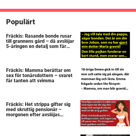
inlägg
Populärt
Fräckis: Rasande bonde rusar
till grannens gård – då avslöjar
5-åringen en detalj som får
honom mållös
Fräckis: Mamma berättar om
sex för tonårsdottern – svaret
får tanten att svimma
Fräckis: Het strippa gifter sig
med skruttig pensionär –
morgonen efter avslöjas
gubbens hemlighet