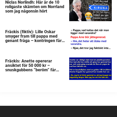
Niclas Norlindh: Här är de 10
roligaste skämten om Norrland
som jag någonsin hört
Fräckis (fiktiv): Lille Oskar
smyger fram till pappa med
genant fråga – kontringen får
mig att sätta kaffet i halsen
Fräckis: Anette opererar
ansiktet för 50 000 kr –
snuskgubbens ”beröm” får
henne att skrika