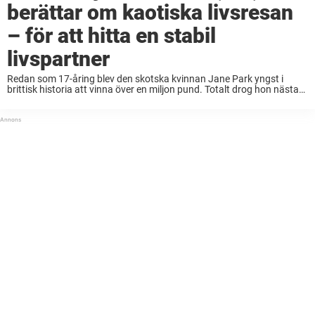
berättar om kaotiska livsresan
– för att hitta en stabil
livspartner
Redan som 17-åring blev den skotska kvinnan Jane Park yngst i
brittisk historia att vinna över en miljon pund. Totalt drog hon nästan
tolv miljoner kronor via ett lotteri. Med sin rikedom insåg Jane snabbt
...