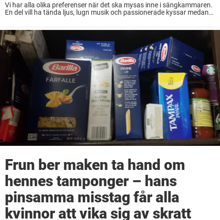
Vi har alla olika preferenser när det ska mysas inne i sängkammaren.
En del vill ha tända ljus, lugn musik och passionerade kyssar medan
andra föredrar hårda tag, pang på rödbetan och en rejäl åktur. ...
Frun ber maken ta hand om
hennes tamponger – hans
pinsamma misstag får alla
kvinnor att vika sig av skratt