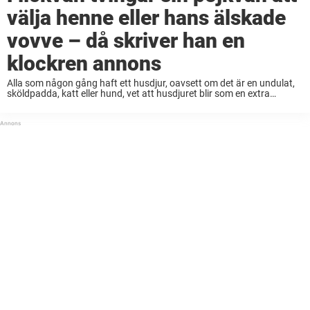
välja henne eller hans älskade
vovve – då skriver han en
klockren annons
Alla som någon gång haft ett husdjur, oavsett om det är en undulat,
sköldpadda, katt eller hund, vet att husdjuret blir som en extra
familjemedlem. Lojaliteten man känner gentemot sitt husdjur slår de
flesta känslor ...