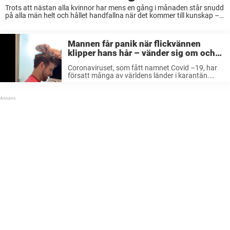
Trots att nästan alla kvinnor har mens en gång i månaden står snudd
på alla män helt och hållet handfallna när det kommer till kunskap – i
alla fall om man frågar kvinnorna. Visst, männen ...
Mannen får panik när flickvännen
klipper hans hår – vänder sig om och
får nätet att vika sig av skratt
Coronaviruset, som fått namnet Covid –19, har
försatt många av världens länder i karantän.
Medborgarna uppmanas att bara lämna hemmet
för att uträtta viktiga ärenden, för att hindra
smittspridningen. Det innebär att man får lösa ...