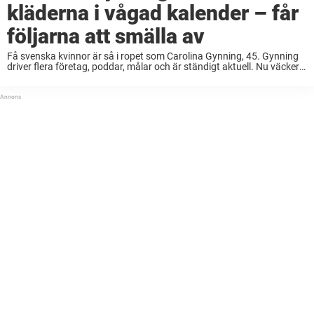
kläderna i vågad kalender – får
följarna att smälla av
Få svenska kvinnor är så i ropet som Carolina Gynning, 45. Gynning
driver flera företag, poddar, målar och är ständigt aktuell. Nu väcker
mångsysslerskan uppståndelse genom att kasta kläderna i en ny
kalender… Carolina Gynning ...