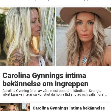
skådespelar och målar – för att nämna några saker. Genom åren har
Carolina Gynning samlat på ...
Carolina Gynnings intima
bekännelse om ingreppen
Carolina Gynning är en av våra mest populära kändisar i Sverige,
vilket kanske inte är så konstigt då hon alltid är glad och sällan drar
sig för att bjuda på sig själv. Mångsysslaren Gynning har ...
Carolina Gynnings intima bekännelse