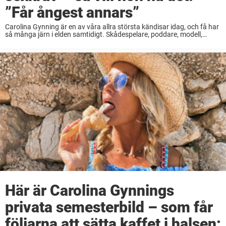
”Får ångest annars”
Carolina Gynning är en av våra allra största kändisar idag, och få har
så många järn i elden samtidigt. Skådespelare, poddare, modell,
konstnär, videobloggare – och mamma. Dessutom uppdaterar den
43-åriga skånskan frekvent sin Instagram ...
Här är Carolina Gynnings
privata semesterbild – som får
följarna att sätta kaffet i halsen: