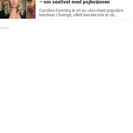
– om sexlivet med pojkvännen
Carolina Gynning är en av våra mest populära
kändisar i Sverige, vilket kanske inte är så
konstigt då hon alltid är glad och sällan drar sig
för att bjuda på sig själv. Mångsysslaren Gynning
har ...