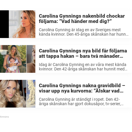
Carolina Gynnings nakenbild chockar
följarna: ”Vad händer med dig?”
Carolina Gynning är idag en av Sveriges mest
kända kvinnor. Den 45-åriga skånskan har hunnit
med det mesta i karriärväg, men har också
hunnit skaffa sig en familj längs vägen och födde
för bara några ...
Carolina Gynnings nya bild får följarna
att tappa hakan – bara två månader
efter förlossningen
Idag är Carolina Gynning en av våra mest kända
kvinnor. Den 42-åriga skånskan har hunnit med
det mesta i karriärväg, men har också hunnit
skaffa sig en familj längs vägen. För mindre än
två månader ...
Carolina Gynnings nakna gravidbild –
visar upp nya kurvorna: ”Älskar vad
som händer med kroppen”
Carolina Gynning är ständigt i ropet. Den 42-
åriga skånskan har gjort dokusåpor, tv-serier,
filmer, konst, smycken, musik – ja, det är helt
enkelt en kvinna med många järn i elden. Genom
åren har Gynning samlat ...