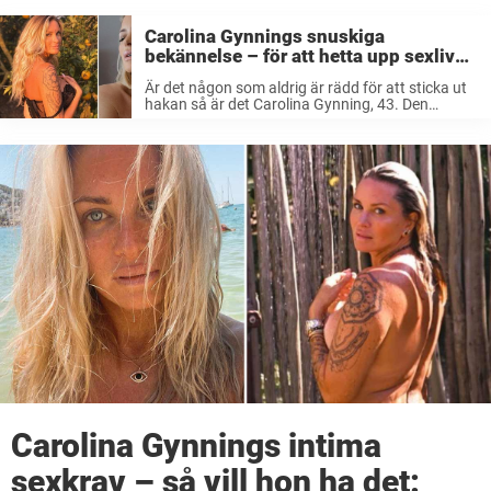
Carolina Gynnings snuskiga
bekännelse – för att hetta upp sexlivet:
”Lite sjukt eller?”
Är det någon som aldrig är rädd för att sticka ut
hakan så är det Carolina Gynning, 43. Den
frispråkiga skånskan har alltid många järn i elden
och drar sig inte det minsta för att ...
Carolina Gynnings intima
sexkrav – så vill hon ha det: