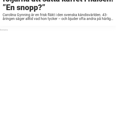
”En snopp?”
Carolina Gynning är en frisk fläkt i den svenska kändisvärlden. 43-
åringen säger alltid vad hon tycker – och bjuder ofta andra på härliga
skratt. Det var dessutom många av hennes följare som hajade till i ...