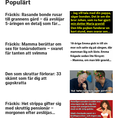
Populärt
Fräckis: Rasande bonde rusar
till grannens gård – då avslöjar
5-åringen en detalj som får
honom mållös
Fräckis: Mamma berättar om
sex för tonårsdottern – svaret
får tanten att svimma
Den som skrattar förlorar: 33
skämt som får dig att
gapskratta
Fräckis: Het strippa gifter sig
med skruttig pensionär –
morgonen efter avslöjas
gubbens hemlighet